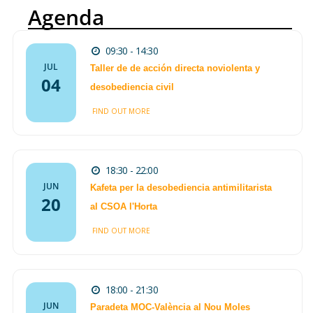
Agenda
against the prosecution
of her lawyer.
09:30 - 14:30
The state's desperation
JUL
Taller de de acción directa noviolenta y
to crack down on
04
Palestine Action, has led
desobediencia civil
to the unprecedented
FIND OUT MORE
prosecution of a leading
barrister.
481
1069
18:30 - 22:00
Twitter
JUN
Kafeta per la desobediencia antimilitarista
20
al CSOA l'Horta
Antimilitaristes MOC València
Retuiteado
FIND OUT MORE
Avatar
Airwars
28 Jul
Anatomy of an AI Kill
18:00 - 21:30
Chain
JUN
Paradeta MOC-València al Nou Moles