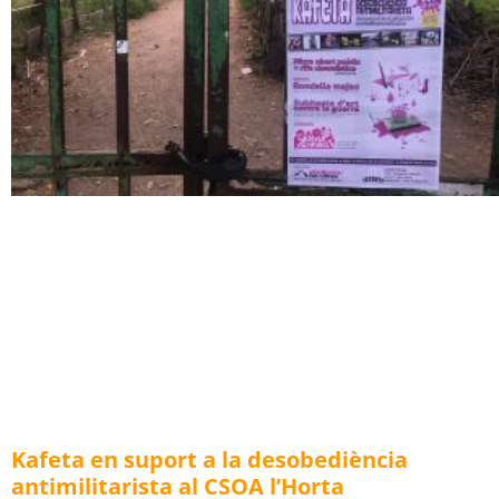
Kafeta en suport a la desobediència
antimilitarista al CSOA l’Horta