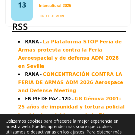
13
A visual project from
Intercultural 2026
Airwars and
FIND OUT MORE
@AINowInstitute breaks
RSS
down how artificial
intelligence is
transforming every
RANA -
La Plataforma STOP Feria de
aspect of war - and how
Armas protesta contra la Feria
militaries are offloading
Aeroespacial y de defensa ADM 2026
life and death decisions
to flawed technologies
en Sevilla
RANA -
CONCENTRACIÓN CONTRA LA
44
66
FERIA DE ARMAS ADM 2026 Aerospace
and Defense Meeting
Twitter
EN PIE DE PAZ - 12D -
G8 Génova 2001:
Antimilitaristes MOC València
25 años de impunidad y tortura policial
Retuiteado
Las técnicas del horror, de la Díaz a
Avatar
Utilizamos cookies para ofrecerte la mejor experiencia en
Kenneth Roth
Bolzaneto
20 Jul
nuestra web. Puedes aprender más sobre qué cookies
EN PIE DE PAZ - 12D -
Apostamos por la
utilizamos o desactivarlas en los
ajustes
. Para obtener más