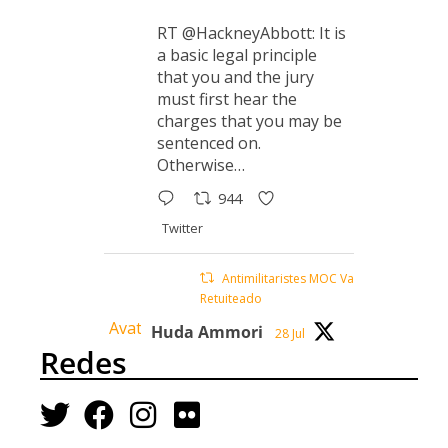
RT @HackneyAbbott: It is
a basic legal principle
that you and the jury
must first hear the
charges that you may be
sentenced on.
Otherwise…
944
Twitter
Antimilitaristes MOC València
Retuiteado
Avatar
Huda Ammori
28 Jul
Redes
Charlotte Head, who was
sentenced as a terrorist
for destroying Israeli
drones, speaks out