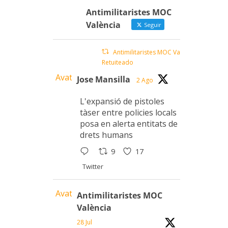
Antimilitaristes MOC
València
Seguir
Antimilitaristes MOC València
Retuiteado
Avatar
Jose Mansilla
2 Ago
L'expansió de pistoles
tàser entre policies locals
posa en alerta entitats de
drets humans
9
17
Twitter
Avatar
Antimilitaristes MOC
València
28 Jul