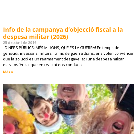
Info de la campanya d’objecció fiscal a la
despesa militar (2026)
25 de abril de 2016
DINERS PÚBLICS: MÉS MILIONS, QUE ÉS LA GUERRA! En temps de
genocidi, invasions militars i crims de guerra diaris, ens volen convèncer
que la solució es un rearmament desgavellat i una despesa militar
estratosfèrica, que en realitat ens condueix
Más »