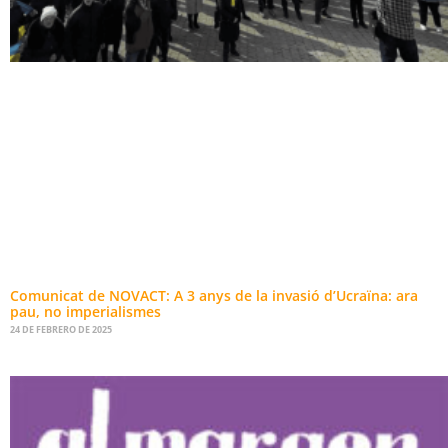
Comunicat de NOVACT: A 3 anys de la invasió d’Ucraïna: ara
pau, no imperialismes
24 DE FEBRERO DE 2025