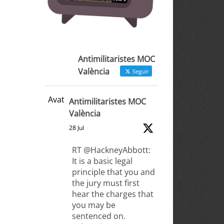
Antimilitaristes MOC
València
Seguir
Avatar
Antimilitaristes MOC
València
28 Jul
RT @HackneyAbbott:
It is a basic legal
principle that you and
the jury must first
hear the charges that
you may be
sentenced on.