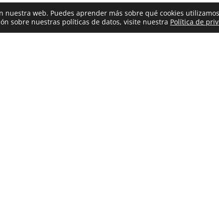
 en nuestra web. Puedes aprender más sobre qué cookies utilizamos
ón sobre nuestras políticas de datos, visite nuestra
Política de pri