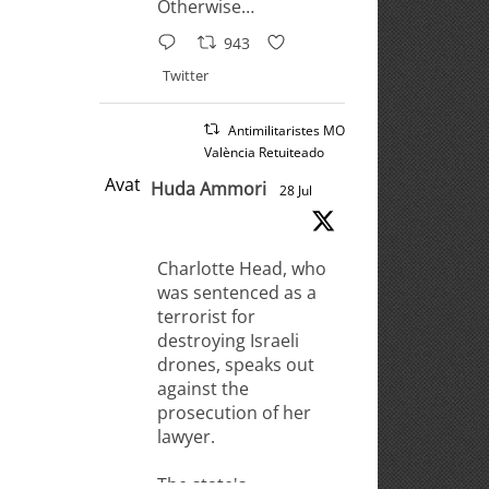
Otherwise…
943
Twitter
Antimilitaristes MOC
València Retuiteado
Avatar
Huda Ammori
28 Jul
Charlotte Head, who
was sentenced as a
terrorist for
destroying Israeli
drones, speaks out
against the
prosecution of her
lawyer.
The state's