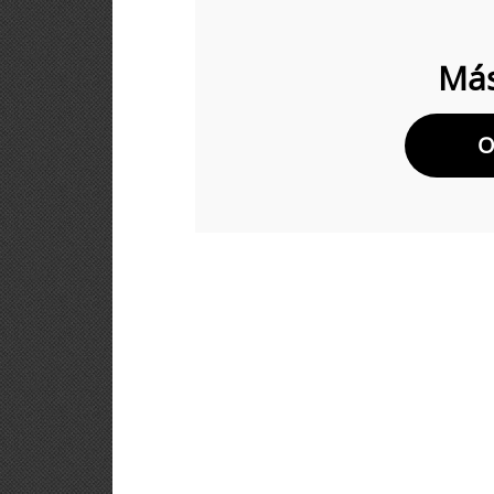
Más
O