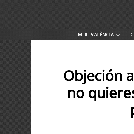
MOC-VALÈNCIA
C
Objeción al
no quieres