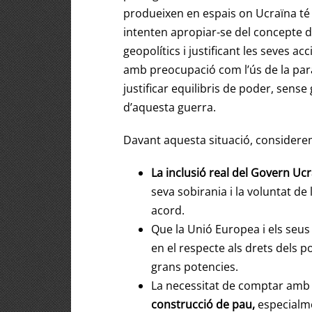
produeixen en espais on Ucraïna té 
intenten apropiar-se del concepte d
geopolítics i justificant les seves a
amb preocupació com l’ús de la para
justificar equilibris de poder, sense 
d’aquesta guerra.
Davant aquesta situació, considere
La inclusió real del Govern Uc
seva sobirania i la voluntat de
acord.
Que la Unió Europea i els se
en el respecte als drets dels p
grans potencies.
La necessitat de comptar amb 
construcció de pau,
especialme