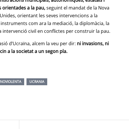
inistracions municipals, autonómiques, estatals i
 orientades a la pau,
seguint el mandat de la Nova
nides, orientant les seves intervencions a la
instruments com ara la mediació, la diplomàcia, la
intervenció civil en conflictes per construir la pau.
vasió d’Ucraïna, alcem la veu per dir:
ni invasions, ni
in a la societat a un segon pla.
 NOVIOLENTA
UCRANIA