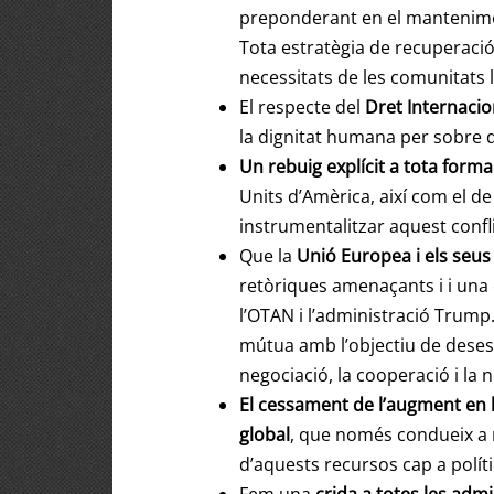
preponderant en el mantenimen
Tota estratègia de recuperació
necessitats de les comunitats l
El respecte del
Dret Internacio
la dignitat humana per sobre de
Un rebuig explícit a tota form
Units d’Amèrica, així com el de
instrumentalitzar aquest confl
Que la
Unió Europea i els seus
retòriques amenaçants i i una 
l’OTAN i l’administració Trump. 
mútua amb l’objectiu de desesca
negociació, la cooperació i la n
El cessament de l’augment en la
global
, que només condueix a m
d’aquests recursos cap a políti