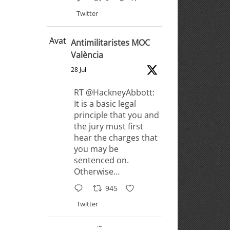
Twitter
Avatar
Antimilitaristes MOC
València
28 Jul
RT @HackneyAbbott:
It is a basic legal
principle that you and
the jury must first
hear the charges that
you may be
sentenced on.
Otherwise…
945
Twitter
Antimilitaristes MOC