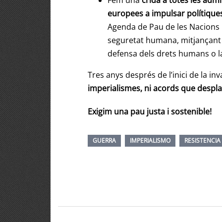
Fem una
crida a totes les adm
europees a impulsar polítiques
Agenda de Pau de les Nacions U
seguretat humana, mitjançant 
defensa dels drets humans o la 
Tres anys després de l’inici de la in
imperialismes, ni acords que desplac
Exigim una pau justa i sostenible!
GUERRA
IMPERIALISMO
RESISTENCIA