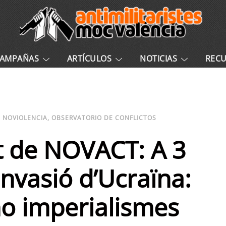
AMPAÑAS
ARTÍCULOS
NOTICIAS
REC
NOVIOLENCIA
,
OBSERVATORIO DE CONFLICTOS
 de NOVACT: A 3
invasió d’Ucraïna:
no imperialismes