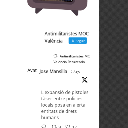
Antimilitaristes MOC
València
Seguir
Antimilitaristes MOC
València Retuiteado
Avatar
Jose Mansilla
2 Ago
L'expansió de pistoles
tàser entre policies
locals posa en alerta
entitats de drets
humans
9
17