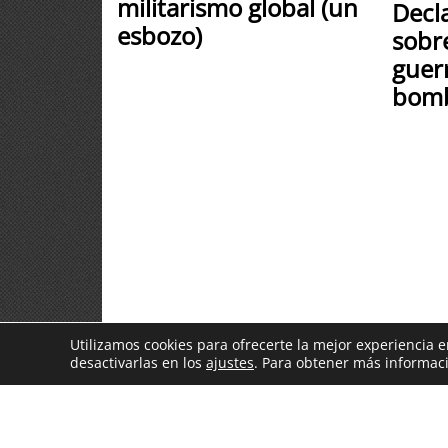
militarismo global (un
Decla
esbozo)
sobre
guerr
bom
Utilizamos cookies para ofrecerte la mejor experiencia
desactivarlas en los
ajustes
. Para obtener más informaci