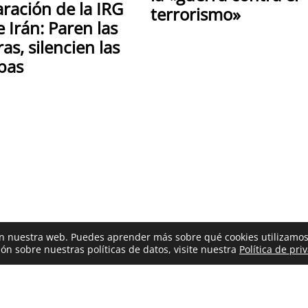
ración de la IRG
terrorismo»
 Irán: Paren las
as, silencien las
bas
 en nuestra web. Puedes aprender más sobre qué cookies utilizamos
ón sobre nuestras políticas de datos, visite nuestra
Política de pri