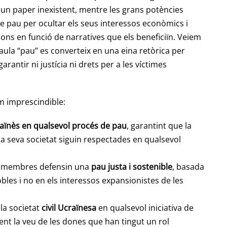
un paper inexistent, mentre les grans potències
e pau per ocultar els seus interessos econòmics i
ccions en funció de narratives que els beneficiïn. Veiem
ula “pau” es converteix en una eina retòrica per
garantir ni justícia ni drets per a les víctimes
m imprescindible:
raïnès en qualsevol procés de pau
, garantint que la
 la seva societat siguin respectades en qualsevol
us membres defensin una
pau justa i sostenible
, basada
obles i no en els interessos expansionistes de les
la societat
civil Ucraïnesa
en qualsevol iniciativa de
nt la veu de les dones que han tingut un rol