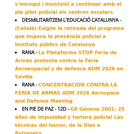
s’enroqui i insisteixi a continuar amb el
Avatar
Kenneth Roth
@kenroth
·
20 Jul
pla pilot policial als centres escolars
Almost all asylum applications by
DESMILITARITZEM L'EDUCACIÓ CATALUNYA -
Russian deserters are being denied by
(Català) Exigim la retirada del programa
German authorities, sparking fears of being
sent back to die on the front lines.
que imposa la presència policial a
instituts públics de Catalunya
Twitter
16
21
RANA -
La Plataforma STOP Feria de
Armas protesta contra la Feria
Antimilitaristes MOC València Retuiteado
Aeroespacial y de defensa ADM 2026 en
Avatar
Ben van der Merwe
@_bvdm
·
16 Jul
Sevilla
It's four and a half months since the
RANA -
CONCENTRACIÓN CONTRA LA
Minab school bombing.
FERIA DE ARMAS ADM 2026 Aerospace
We've been investigating.
and Defense Meeting
EN PIE DE PAZ - 12D -
G8 Génova 2001: 25
Experts told us all the evidence points to
años de impunidad y tortura policial Las
US responsibility, and a Pentagon source
técnicas del horror, de la Díaz a
told us their investigation blames "human
error".
Bolzaneto