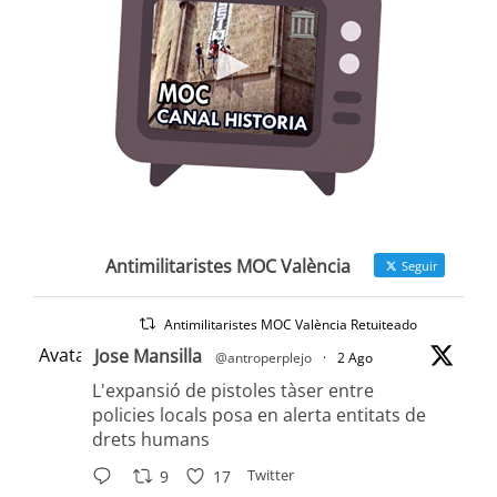
Antimilitaristes MOC València
Seguir
Antimilitaristes MOC València Retuiteado
Avatar
Jose Mansilla
@antroperplejo
·
2 Ago
L'expansió de pistoles tàser entre
policies locals posa en alerta entitats de
drets humans
Twitter
9
17