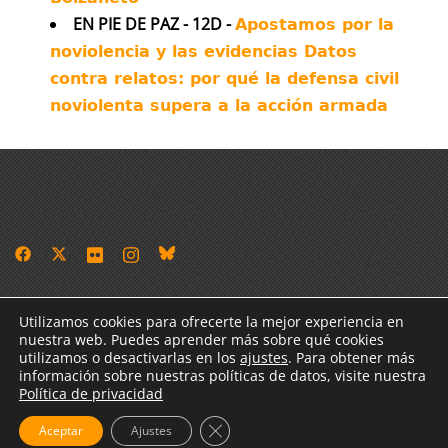
EN PIE DE PAZ - 12D -
Apostamos por la
Our findings show the scale of the
noviolencia y las evidencias Datos
intelligence failure.
contra relatos: por qué la defensa civil
Twitter
429
1398
noviolenta supera a la acción armada
Más...
Antimilitaristes-MOC València
Utilizamos cookies para ofrecerte la mejor experiencia en
nuestra web. Puedes aprender más sobre qué cookies
La Casa Verda - Carrer Portal de Valldigna 15, baix -
utilizamos o desactivarlas en los
ajustes
. Para obtener más
46003 València
información sobre nuestras políticas de datos, visite nuestra
Política de privacidad
Avís legal
·
Política de cookies
CERRAR EL BANNER DE COOKIES 
Aceptar
Ajustes