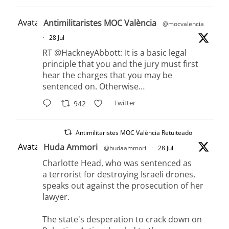
Avatar
Antimilitaristes MOC València
@mocvalencia
·
28 Jul
RT @HackneyAbbott: It is a basic legal
principle that you and the jury must first
hear the charges that you may be
sentenced on. Otherwise…
Twitter
942
Antimilitaristes MOC València Retuiteado
Avatar
Huda Ammori
@hudaammori
·
28 Jul
Charlotte Head, who was sentenced as
a terrorist for destroying Israeli drones,
speaks out against the prosecution of her
lawyer.
The state's desperation to crack down on