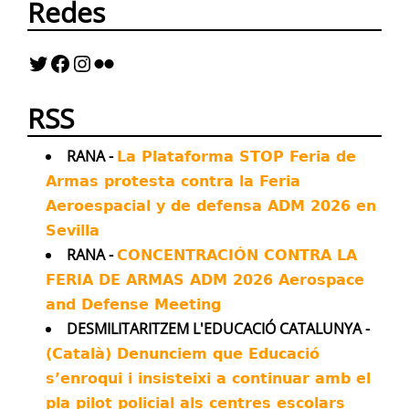
Redes
A visual project from Airwars and
@AINowInstitute breaks down how artificial
intelligence is transforming every aspect of
war - and how militaries are offloading life
and death decisions to flawed technologies
RSS
Twitter
44
65
RANA -
La Plataforma STOP Feria de
Armas protesta contra la Feria
Antimilitaristes MOC València Retuiteado
Aeroespacial y de defensa ADM 2026 en
Avatar
Kenneth Roth
@kenroth
·
20 Jul
Sevilla
Almost all asylum applications by
RANA -
CONCENTRACIÓN CONTRA LA
Russian deserters are being denied by
FERIA DE ARMAS ADM 2026 Aerospace
German authorities, sparking fears of being
sent back to die on the front lines.
and Defense Meeting
DESMILITARITZEM L'EDUCACIÓ CATALUNYA -
Twitter
16
21
(Català) Denunciem que Educació
s’enroqui i insisteixi a continuar amb el
Antimilitaristes MOC València Retuiteado
pla pilot policial als centres escolars