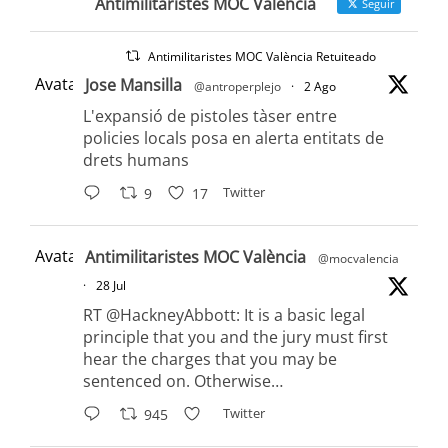
Antimilitaristes MOC València
Seguir
Antimilitaristes MOC València Retuiteado
Avatar
Jose Mansilla
@antroperplejo
·
2 Ago
L'expansió de pistoles tàser entre
policies locals posa en alerta entitats de
drets humans
Twitter
9
17
Avatar
Antimilitaristes MOC València
@mocvalencia
·
28 Jul
RT @HackneyAbbott: It is a basic legal
principle that you and the jury must first
hear the charges that you may be
sentenced on. Otherwise…
Twitter
945