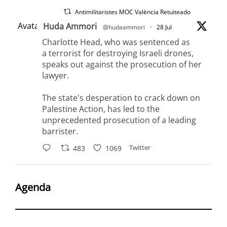
Antimilitaristes MOC València Retuiteado
Avatar
Huda Ammori
@hudaammori
·
28 Jul
Charlotte Head, who was sentenced as
a terrorist for destroying Israeli drones,
speaks out against the prosecution of her
lawyer.
The state's desperation to crack down on
Palestine Action, has led to the
unprecedented prosecution of a leading
barrister.
Twitter
483
1069
Antimilitaristes MOC València Retuiteado
Agenda
Avatar
Airwars
@airwars
·
28 Jul
Anatomy of an AI Kill Chain