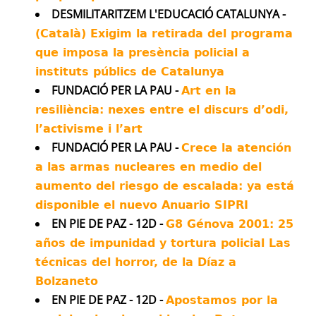
Avatar
Ben van der Merwe
@_bvdm
·
16 Jul
DESMILITARITZEM L'EDUCACIÓ CATALUNYA -
It's four and a half months since the
(Català) Exigim la retirada del programa
Minab school bombing.
que imposa la presència policial a
We've been investigating.
instituts públics de Catalunya
FUNDACIÓ PER LA PAU -
Art en la
Experts told us all the evidence points to
resiliència: nexes entre el discurs d’odi,
US responsibility, and a Pentagon source
l’activisme i l’art
told us their investigation blames "human
FUNDACIÓ PER LA PAU -
error".
Crece la atención
a las armas nucleares en medio del
Our findings show the scale of the
aumento del riesgo de escalada: ya está
intelligence failure.
disponible el nuevo Anuario SIPRI
Twitter
429
1398
EN PIE DE PAZ - 12D -
G8 Génova 2001: 25
años de impunidad y tortura policial Las
Más...
técnicas del horror, de la Díaz a
Bolzaneto
EN PIE DE PAZ - 12D -
Apostamos por la