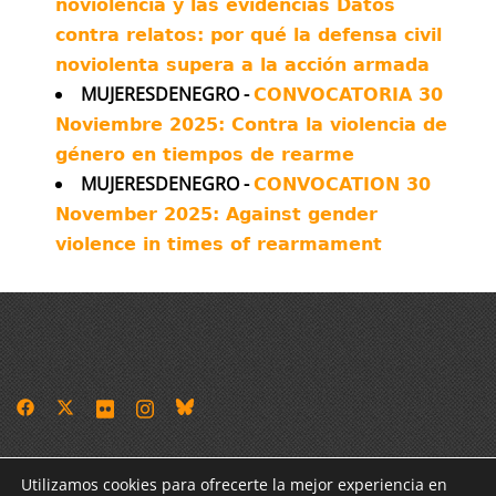
noviolencia y las evidencias Datos
contra relatos: por qué la defensa civil
noviolenta supera a la acción armada
MUJERESDENEGRO -
CONVOCATORIA 30
Noviembre 2025: Contra la violencia de
género en tiempos de rearme
MUJERESDENEGRO -
CONVOCATION 30
November 2025: Against gender
violence in times of rearmament
Antimilitaristes-MOC València
Utilizamos cookies para ofrecerte la mejor experiencia en