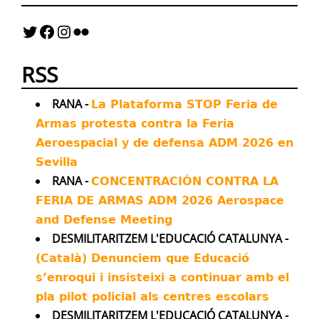
@AINowInstitute breaks down how artificial
intelligence is transforming every aspect of
war - and how militaries are offloading life
and death decisions to flawed technologies
RSS
Twitter
44
65
RANA -
La Plataforma STOP Feria de
Armas protesta contra la Feria
Antimilitaristes MOC València Retuiteado
Aeroespacial y de defensa ADM 2026 en
Avatar
Kenneth Roth
@kenroth
·
20 Jul
Sevilla
Almost all asylum applications by
RANA -
CONCENTRACIÓN CONTRA LA
Russian deserters are being denied by
FERIA DE ARMAS ADM 2026 Aerospace
German authorities, sparking fears of being
sent back to die on the front lines.
and Defense Meeting
DESMILITARITZEM L'EDUCACIÓ CATALUNYA -
Twitter
16
21
(Català) Denunciem que Educació
s’enroqui i insisteixi a continuar amb el
Antimilitaristes MOC València Retuiteado
pla pilot policial als centres escolars
Avatar
Ben van der Merwe
@_bvdm
·
16 Jul
DESMILITARITZEM L'EDUCACIÓ CATALUNYA -