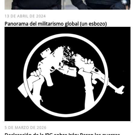
13 DE ABRIL DE 2024
Panorama del militarismo global (un esbozo)
5 DE MARZO DE 2026