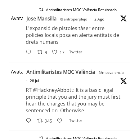
Antimilitaristes MOC València Retuiteado
Avatar
Jose Mansilla
@antroperplejo
·
2 Ago
L'expansió de pistoles tàser entre
policies locals posa en alerta entitats de
drets humans
Twitter
9
17
Avatar
Antimilitaristes MOC València
@mocvalencia
·
28 Jul
RT @HackneyAbbott: It is a basic legal
principle that you and the jury must first
hear the charges that you may be
sentenced on. Otherwise…
Twitter
945
Antimilitaristes MOC València Retuiteado