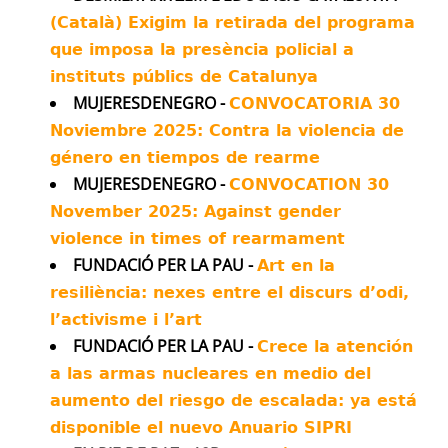
It's four and a half months since the
(Català) Exigim la retirada del programa
Minab school bombing.
que imposa la presència policial a
We've been investigating.
instituts públics de Catalunya
MUJERESDENEGRO -
CONVOCATORIA 30
Experts told us all the evidence points to
Noviembre 2025: Contra la violencia de
US responsibility, and a Pentagon source
género en tiempos de rearme
told us their investigation blames "human
MUJERESDENEGRO -
error".
CONVOCATION 30
November 2025: Against gender
Our findings show the scale of the
violence in times of rearmament
intelligence failure.
FUNDACIÓ PER LA PAU -
Art en la
Twitter
429
1398
resiliència: nexes entre el discurs d’odi,
l’activisme i l’art
Más...
FUNDACIÓ PER LA PAU -
Crece la atención
a las armas nucleares en medio del
aumento del riesgo de escalada: ya está
disponible el nuevo Anuario SIPRI