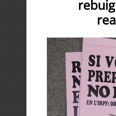
rebuig
re