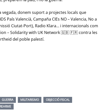
 la vegada, donem suport a projectes locals que
BDS País Valencià
,
Campaña CIEs NO – Valencia
,
No a
issió Ciutat-Port),
Radio Klara
… i internacionals com
tion – Solidarity with UK Network 🇬🇧 🇫🇷
contra les
rtheid del poble palestí.
GUERRA
MILITARISMO
OBJECCIÓ FISCAL
REARME