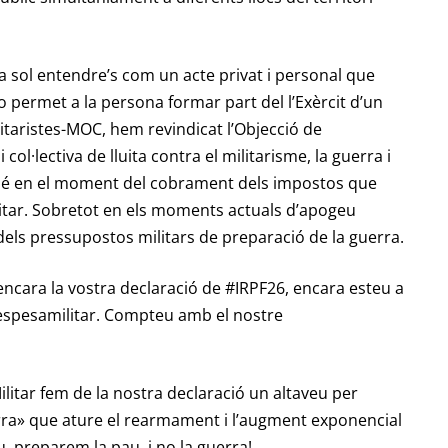
a sol entendre’s com un acte privat i personal que
 permet a la persona formar part del l’Exèrcit d’un
itaristes-MOC, hem revindicat l’Objecció de
col·lectiva de lluita contra el militarisme, la guerra i
ambé en el moment del cobrament dels impostos que
itar. Sobretot en els moments actuals d’apogeu
 dels pressupostos militars de preparació de la guerra.
ncara la vostra declaració de #IRPF26, encara esteu a
espesamilitar. Compteu amb el nostre
ilitar fem de la nostra declaració un altaveu per
rra» que ature el rearmament i l’augment exponencial
u, preparem la pau, i no la guerra!