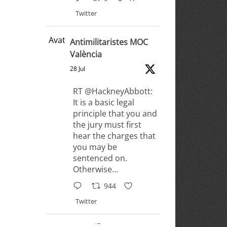
Twitter
Avatar
Antimilitaristes MOC
València
28 Jul
RT @HackneyAbbott:
It is a basic legal
principle that you and
the jury must first
hear the charges that
you may be
sentenced on.
Otherwise…
944
Twitter
Antimilitaristes MOC