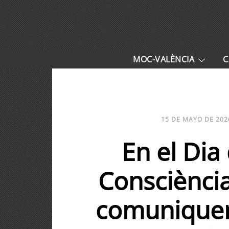
MOC-VALÈNCIA
C
15 DE MAYO DE 202
En el Dia
Consciència
comuniquen