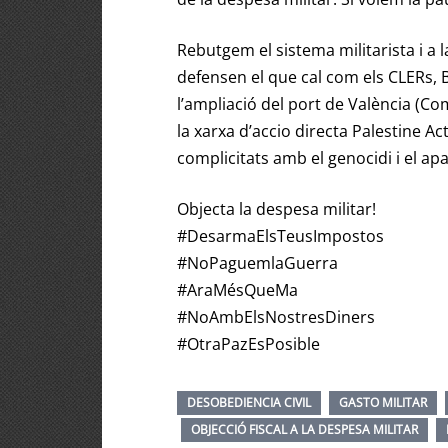
Rebutgem el sistema militarista i a
defensen el que cal com els CLERs,
l’ampliació del port de València
(Com
la xarxa d’accio directa
Palestine Ac
complicitats amb el genocidi i el apa
Objecta la despesa militar!
#DesarmaElsTeusImpostos
#NoPaguemlaGuerra
#AraMésQueMa
#NoAmbElsNostresDiners
#OtraPazEsPosible
DESOBEDIENCIA CIVIL
GASTO MILITAR
OBJECCIÓ FISCAL A LA DESPESA MILITAR