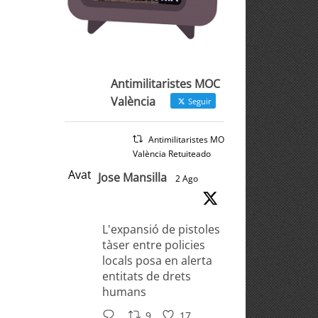
Antimilitaristes MOC
València
Seguir
Antimilitaristes MOC
València Retuiteado
Avatar
Jose Mansilla
2 Ago
L'expansió de pistoles
tàser entre policies
locals posa en alerta
entitats de drets
humans
9
17