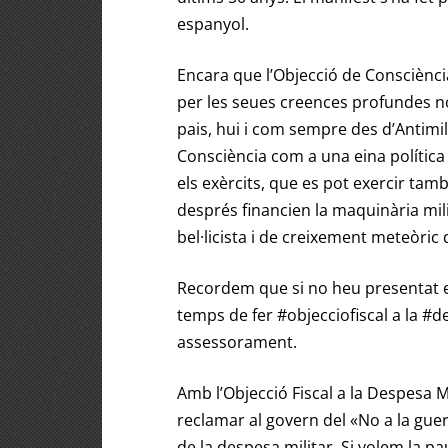
espanyol.
Encara que l’Objecció de Consciènci
per les seues creences profundes no
pais, hui i com sempre des d’Antimil
Consciència com a una eina política i 
els exèrcits, que es pot exercir t
després financien la maquinària mil
bel·licista i de creixement meteòric
Recordem que si no heu presentat e
temps de fer
#objecciofiscal
a la #d
assessorament.
Amb l’Objecció Fiscal a la Despesa M
reclamar al govern del «No a la gue
de la despesa militar. Si volem la pa