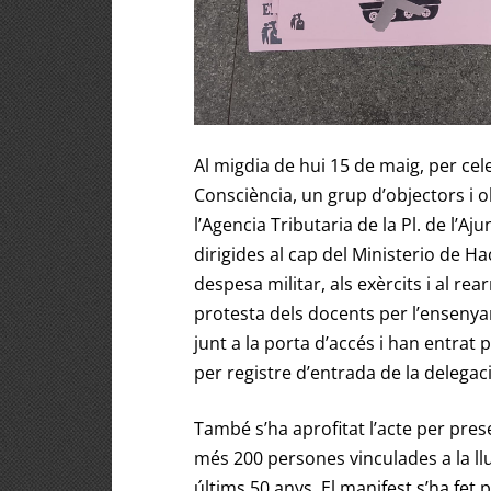
Al migdia de hui 15 de maig, per cel
Consciència, un grup d’objectors i ob
l’Agencia Tributaria de la Pl. de l’A
dirigides al cap del
Ministerio de Ha
despesa militar, als exèrcits i al r
protesta dels docents per l’ensenyam
junt a la porta d’accés i han entrat 
per registre d’entrada de la delegac
També s’ha aprofitat l’acte per pres
més 200 persones vinculades a la lluit
últims 50 anys. El manifest s’ha fet 