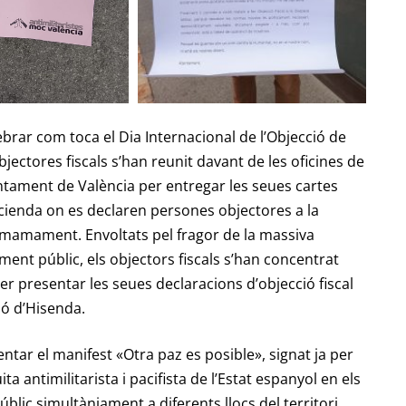
ebrar com toca el Dia Internacional de l’Objecció de
jectores fiscals s’han reunit davant de les oficines de
juntament de València per entregar les seues cartes
cienda
on es declaren persones objectores a la
earmamament. Envoltats pel fragor de la massiva
ent públic, els objectors fiscals s’han concentrat
per presentar les seues declaracions d’objecció fiscal
ió d’Hisenda.
entar el manifest «Otra paz es posible», signat ja per
a antimilitarista i pacifista de l’Estat espanyol en els
públic simultàniament a diferents llocs del territori