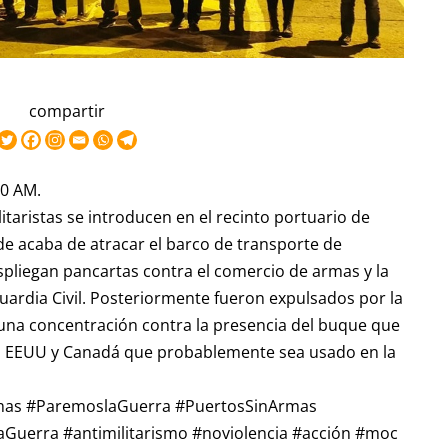
compartir
30 AM.
litaristas se introducen en el recinto portuario de
de acaba de atracar el barco de transporte de
liegan pancartas contra el comercio de armas y la
Guardia Civil. Posteriormente fueron expulsados por la
 una concentración contra la presencia del buque que
EEUU y Canadá que probablemente sea usado en la
mas #ParemoslaGuerra #PuertosSinArmas
uerra #antimilitarismo #noviolencia #acción #moc