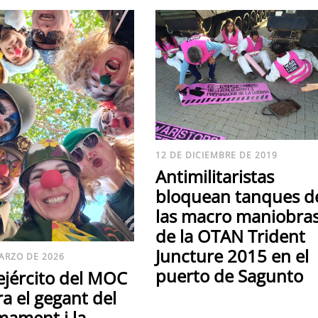
12 DE DICIEMBRE DE 2019
Antimilitaristas
bloquean tanques d
las macro maniobra
de la OTAN Trident
Juncture 2015 en el
ARZO DE 2026
puerto de Sagunto
jejército del MOC
a el gegant del
mament i la