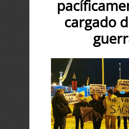
pacíficamen
cargado d
guer