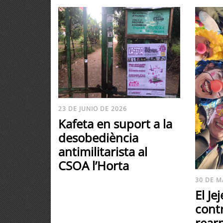
23 DE JUNIO DE 2026
Kafeta en suport a la
desobediència
antimilitarista al
CSOA l’Horta
30 DE M
El Je
contr
rear