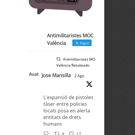
Antimilitaristes MOC
València
Seguir
Antimilitaristes MOC
València Retuiteado
Avatar
Jose Mansilla
2 Ago
L'expansió de pistoles
tàser entre policies
locals posa en alerta
entitats de drets
humans
9
17