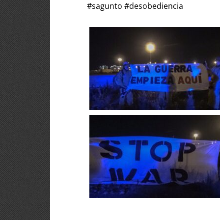
#sagunto #desobediencia