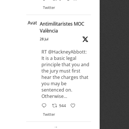
Twitter
Avatar
Antimilitaristes MOC
València
28 Jul
RT @HackneyAbbott:
It is a basic legal
principle that you and
the jury must first
hear the charges that
you may be
sentenced on.
Otherwise…
944
Twitter
Antimilitaristes MOC