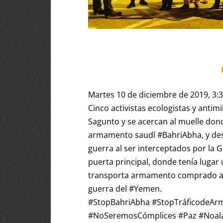
Martes 10 de diciembre de 2019, 3:
Cinco activistas ecologistas y antimi
Sagunto y se acercan al muelle don
armamento saudí #BahriAbha, y desp
guerra al ser interceptados por la 
puerta principal, donde tenía lugar
transporta armamento comprado a 
guerra del #Yemen.
#StopBahriAbha #StopTráficodeAr
#NoSeremosCómplices #Paz #NoalaG