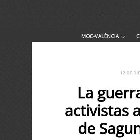
MOC-VALÈNCIA
C
12 DE DI
La guerr
activistas
de Sagun