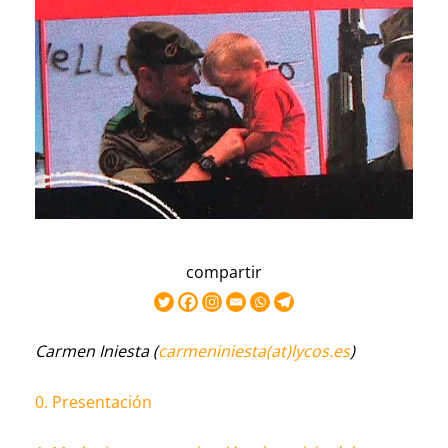
compartir
Carmen Iniesta (
carmeniniesta(at)lycos.es
)
0. Presentación