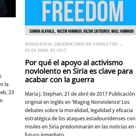
NOVIOLENCIA
,
OBSERVATORIO DE CONFLICTOS
29 DE ABRIL DE 2017
Por qué el apoyo al activismo
noviolento en Siria es clave para
s
acabar con la guerra
n la
leb, 23
Maria J. Stephan, 21 de abril de 2017 Publicación
en
original en inglés en ‘Waging Nonviolence’ Los
debates sobre la moralidad, legalidad y eficacia
estratégica de los ataques estadounidenses con
misiles en Siria predominarán en las noticias en 
futuro inmediato….