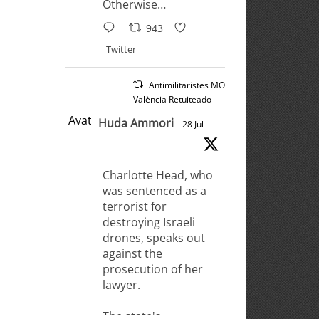
Otherwise…
943
Twitter
Antimilitaristes MOC
València Retuiteado
Avatar
Huda Ammori
28 Jul
Charlotte Head, who
was sentenced as a
terrorist for
destroying Israeli
drones, speaks out
against the
prosecution of her
lawyer.
The state's