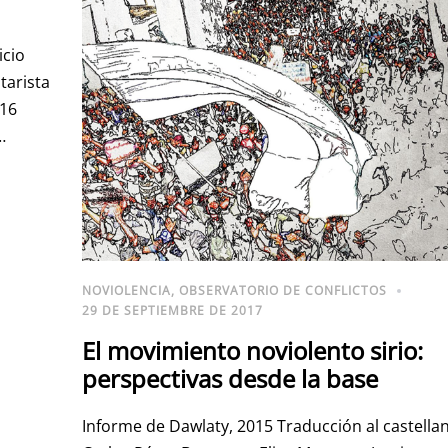
icio
tarista
 16
…
NOVIOLENCIA
,
OBSERVATORIO DE CONFLICTOS
29 DE SEPTIEMBRE DE 2017
El movimiento noviolento sirio:
perspectivas desde la base
Informe de Dawlaty, 2015 Traducción al castella