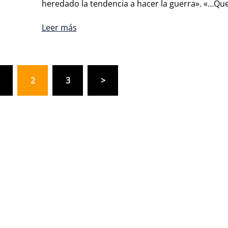
heredado la tendencia a hacer la guerra». «…Qu
Leer más
2
3
>