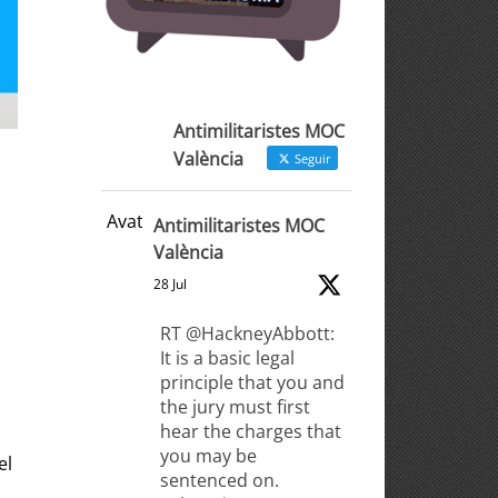
Antimilitaristes MOC
València
Seguir
Avatar
Antimilitaristes MOC
València
28 Jul
RT @HackneyAbbott:
It is a basic legal
principle that you and
the jury must first
hear the charges that
you may be
el
sentenced on.