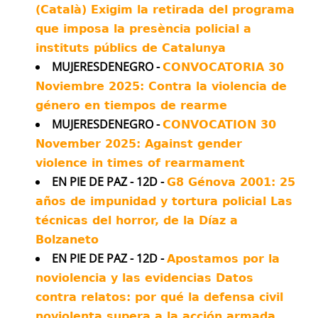
(Català) Exigim la retirada del programa
Our findings show the scale of the
que imposa la presència policial a
intelligence failure.
instituts públics de Catalunya
Twitter
429
1398
MUJERESDENEGRO -
CONVOCATORIA 30
Noviembre 2025: Contra la violencia de
Más...
género en tiempos de rearme
MUJERESDENEGRO -
CONVOCATION 30
November 2025: Against gender
violence in times of rearmament
EN PIE DE PAZ - 12D -
G8 Génova 2001: 25
años de impunidad y tortura policial Las
técnicas del horror, de la Díaz a
Bolzaneto
EN PIE DE PAZ - 12D -
Apostamos por la
noviolencia y las evidencias Datos
contra relatos: por qué la defensa civil
noviolenta supera a la acción armada