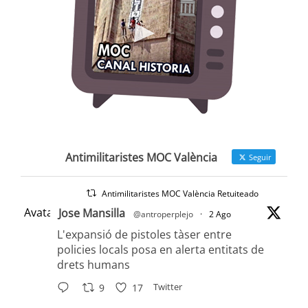
Antimilitaristes MOC València
Seguir
Antimilitaristes MOC València Retuiteado
Avatar
Jose Mansilla
@antroperplejo
·
2 Ago
L'expansió de pistoles tàser entre
policies locals posa en alerta entitats de
drets humans
Twitter
9
17