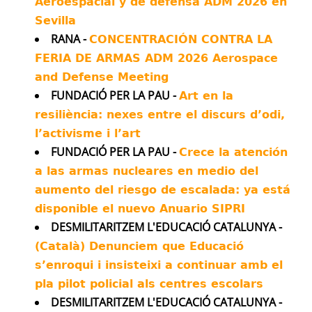
Aeroespacial y de defensa ADM 2026 en
Avatar
Kenneth Roth
@kenroth
·
20 Jul
Sevilla
Almost all asylum applications by
RANA -
CONCENTRACIÓN CONTRA LA
Russian deserters are being denied by
FERIA DE ARMAS ADM 2026 Aerospace
German authorities, sparking fears of being
sent back to die on the front lines.
and Defense Meeting
FUNDACIÓ PER LA PAU -
Art en la
Twitter
16
21
resiliència: nexes entre el discurs d’odi,
l’activisme i l’art
Antimilitaristes MOC València Retuiteado
FUNDACIÓ PER LA PAU -
Crece la atención
Avatar
Ben van der Merwe
@_bvdm
·
16 Jul
a las armas nucleares en medio del
It's four and a half months since the
aumento del riesgo de escalada: ya está
Minab school bombing.
disponible el nuevo Anuario SIPRI
We've been investigating.
DESMILITARITZEM L'EDUCACIÓ CATALUNYA -
(Català) Denunciem que Educació
Experts told us all the evidence points to
s’enroqui i insisteixi a continuar amb el
US responsibility, and a Pentagon source
pla pilot policial als centres escolars
told us their investigation blames "human
DESMILITARITZEM L'EDUCACIÓ CATALUNYA -
error".