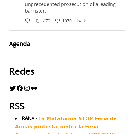
unprecedented prosecution of a leading
barrister.
Twitter
479
1070
Antimilitaristes MOC València Retuiteado
Agenda
Avatar
Airwars
@airwars
·
28 Jul
Anatomy of an AI Kill Chain
Redes
A visual project from Airwars and
@AINowInstitute breaks down how artificial
intelligence is transforming every aspect of
war - and how militaries are offloading life
and death decisions to flawed technologies
RSS
Twitter
44
67
RANA -
La Plataforma STOP Feria de
Armas protesta contra la Feria
Antimilitaristes MOC València Retuiteado