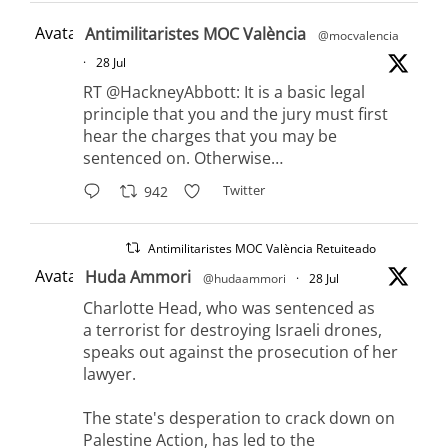
Avatar
Antimilitaristes MOC València
@mocvalencia
·
28 Jul
RT @HackneyAbbott: It is a basic legal
principle that you and the jury must first
hear the charges that you may be
sentenced on. Otherwise…
Twitter
942
Antimilitaristes MOC València Retuiteado
Avatar
Huda Ammori
@hudaammori
·
28 Jul
Charlotte Head, who was sentenced as
a terrorist for destroying Israeli drones,
speaks out against the prosecution of her
lawyer.
The state's desperation to crack down on
Palestine Action, has led to the