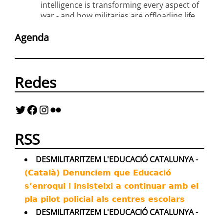
intelligence is transforming every aspect of
war - and how militaries are offloading life
and death decisions to flawed technologies
Agenda
Twitter
43
62
Redes
Antimilitaristes MOC València Retuiteado
Avatar
Kenneth Roth
@kenroth
·
20 Jul
Almost all asylum applications by
Russian deserters are being denied by
German authorities, sparking fears of being
RSS
sent back to die on the front lines.
Twitter
DESMILITARITZEM L'EDUCACIÓ CATALUNYA -
16
21
(Català) Denunciem que Educació
s’enroqui i insisteixi a continuar amb el
Antimilitaristes MOC València Retuiteado
pla pilot policial als centres escolars
Avatar
Ben van der Merwe
@_bvdm
·
16 Jul
DESMILITARITZEM L'EDUCACIÓ CATALUNYA -
It's four and a half months since the