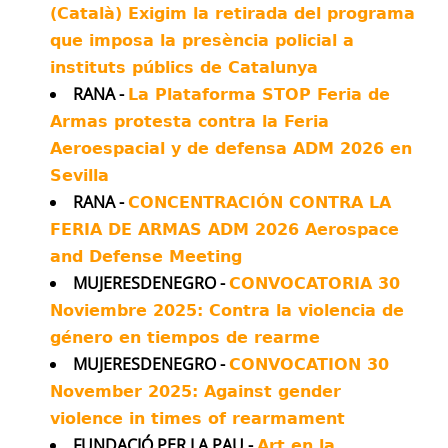
(Català) Exigim la retirada del programa
Minab school bombing.
que imposa la presència policial a
We've been investigating.
instituts públics de Catalunya
RANA -
La Plataforma STOP Feria de
Experts told us all the evidence points to
Armas protesta contra la Feria
US responsibility, and a Pentagon source
told us their investigation blames "human
Aeroespacial y de defensa ADM 2026 en
error".
Sevilla
RANA -
CONCENTRACIÓN CONTRA LA
Our findings show the scale of the
FERIA DE ARMAS ADM 2026 Aerospace
intelligence failure.
and Defense Meeting
Twitter
429
1402
MUJERESDENEGRO -
CONVOCATORIA 30
Noviembre 2025: Contra la violencia de
Antimilitaristes MOC València Retuiteado
género en tiempos de rearme
Avatar
Pasquale Pugliese
@pasqpugliese
·
16 Jul
MUJERESDENEGRO -
CONVOCATION 30
Mentre #Marcon dice ai giovani europei
November 2025: Against gender
di essere "pronti a versare il sangue", la
violence in times of rearmament
meglio gioventù tedesca rifiuta la divisa e fa
FUNDACIÓ PER LA PAU -
Art en la