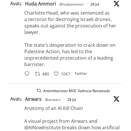
Avatar
Huda Ammori
@hudaammori
·
28 Jul
Charlotte Head, who was sentenced as
a terrorist for destroying Israeli drones,
speaks out against the prosecution of her
lawyer.
The state's desperation to crack down on
Palestine Action, has led to the
unprecedented prosecution of a leading
barrister.
Twitter
480
1067
Antimilitaristes MOC València Retuiteado
Avatar
Airwars
@airwars
·
28 Jul
Anatomy of an AI Kill Chain
A visual project from Airwars and
@AINowInstitute breaks down how artificial