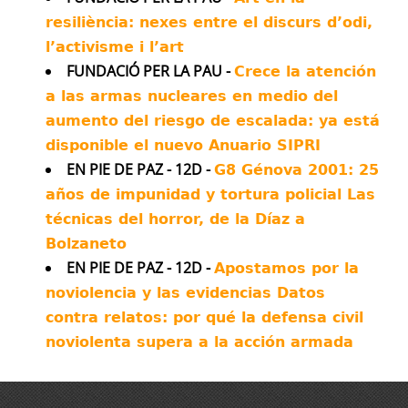
#obiezionedicoscienza.
resiliència: nexes entre el discurs d’odi,
E quella italiana?
Può firmare qui la legge popolare per la
l’activisme i l’art
#Difesacivile non armata e nonviolenta:
FUNDACIÓ PER LA PAU -
Crece la atención
https://firmereferendum.giustizia.it/.../dettagli..
a las armas nucleares en medio del
Twitter
19
21
aumento del riesgo de escalada: ya está
disponible el nuevo Anuario SIPRI
Más...
EN PIE DE PAZ - 12D -
G8 Génova 2001: 25
años de impunidad y tortura policial Las
técnicas del horror, de la Díaz a
Bolzaneto
EN PIE DE PAZ - 12D -
Apostamos por la
noviolencia y las evidencias Datos
contra relatos: por qué la defensa civil
noviolenta supera a la acción armada