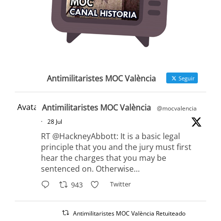
Antimilitaristes MOC València
Seguir
Avatar
Antimilitaristes MOC València
@mocvalencia
·
28 Jul
RT @HackneyAbbott: It is a basic legal
principle that you and the jury must first
hear the charges that you may be
sentenced on. Otherwise…
Twitter
943
Antimilitaristes MOC València Retuiteado