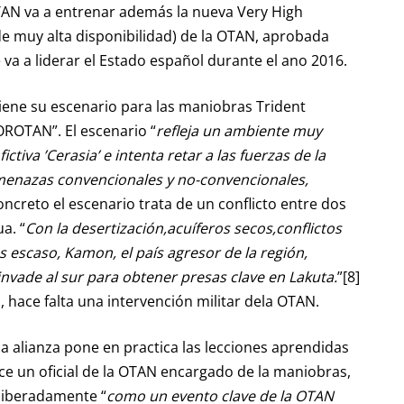
TAN va a entrenar además la nueva Very High
de muy alta disponibilidad) de la OTAN, aprobada
 va a liderar el Estado español durante el ano 2016.
iene su escenario para las maniobras Trident
OROTAN”. El escenario “
refleja un ambiente muy
tiva ’Cerasia’ e intenta retar a las fuerzas de la
enazas convencionales y no-convencionales,
oncreto el escenario trata de un conflicto entre dos
a. “
Con la desertización,acuíferos secos,conflictos
 escaso, Kamon, el país agresor de la región,
 invade al sur para obtener presas clave en Lakuta.
”[8]
, hace falta una intervención militar dela OTAN.
la alianza pone en practica las lecciones aprendidas
ce un oficial de la OTAN encargado de la maniobras,
eliberadamente “
como un evento clave de la OTAN