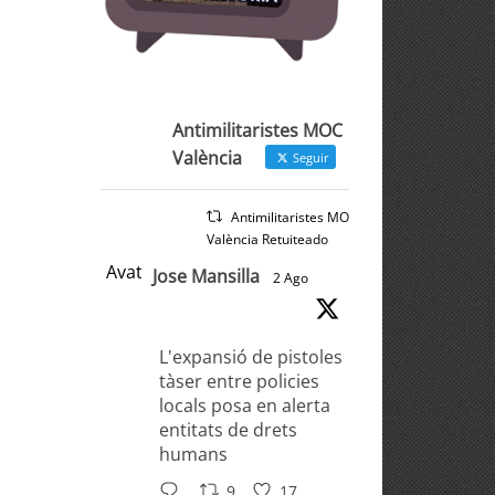
Antimilitaristes MOC
València
Seguir
Antimilitaristes MOC
València Retuiteado
Avatar
Jose Mansilla
2 Ago
L'expansió de pistoles
tàser entre policies
locals posa en alerta
entitats de drets
humans
9
17