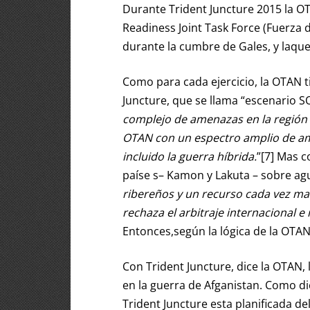
Durante Trident Juncture 2015 la O
Readiness Joint Task Force (Fuerza 
durante la cumbre de Gales, y laque
Como para cada ejercicio, la OTAN t
Juncture, que se llama “escenario S
complejo de amenazas en la región fic
OTAN con un espectro amplio de am
incluido la guerra híbrida.
”[7] Mas c
paíse s– Kamon y Lakuta – sobre agu
ribereños y un recurso cada vez mas
rechaza el arbitraje internacional e
Entonces,según la lógica de la OTAN
Con Trident Juncture, dice la OTAN, 
en la guerra de Afganistan. Como di
Trident Juncture esta planificada d