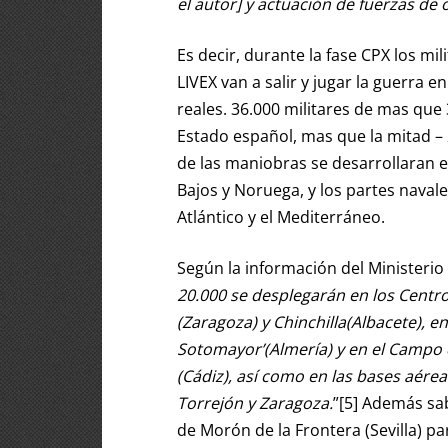
el autor] y actuación de fuerzas de 
Es decir, durante la fase CPX los mil
LIVEX van a salir y jugar la guerra 
reales. 36.000 militares de mas que 3
Estado español, mas que la mitad – 
de las maniobras se desarrollaran e
Bajos y Noruega, y los partes naval
Atlántico y el Mediterráneo.
Según la información del Ministerio
20.000 se desplegarán en los Centr
(Zaragoza) y Chinchilla(Albacete), e
Sotomayor’(Almería) y en el Campo d
(Cádiz), así como en las bases aére
Torrejón y Zaragoza.
”[5] Además sa
de Morón de la Frontera (Sevilla) p