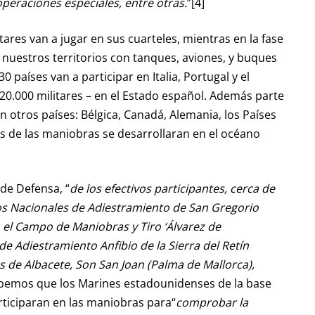
operaciones especiales, entre otras.
”[4]
itares van a jugar en sus cuarteles, mientras en la fase
en nuestros territorios con tanques, aviones, y buques
0 países van a participar en Italia, Portugal y el
20.000 militares – en el Estado español. Además parte
n otros países: Bélgica, Canadá, Alemania, los Países
es de las maniobras se desarrollaran en el océano
 de Defensa, “
de los efectivos participantes, cerca de
os Nacionales de Adiestramiento de San Gregorio
n el Campo de Maniobras y Tiro ‘Álvarez de
e Adiestramiento Anfibio de la Sierra del Retín
as de Albacete, Son San Joan (Palma de Mallorca),
bemos que los Marines estadounidenses de la base
articiparan en las maniobras para“
comprobar la