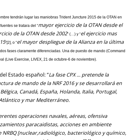
iembre tendrán lugar las maniobras Trident Juncture 2015 de la OTAN en
mayor ejercicio de la OTAN desde el
fuentes se tratara del “
rcicio de la OTAN desde 2002
el ejercicio mas
” (…) y “
015
el mayor despliegue de la Alianza en la última
”[2], o “
en dos fases claramente diferenciadas. Una de puesto de mando (Command
real (Live Exercise, LIVEX, 21 de octubre-6 de noviembre).
del Estado español: “
La fase CPX … pretende la
ructura de mando de la NRF 2016 y se desarrollará en
Bélgica, Canadá, España, Holanda, Italia, Portugal,
Atlántico y mar Mediterráneo.
erentes operaciones navales, aéreas, ofensiva
nzamientos paracaidistas, acciones en ambiente
 NRBQ [nuclear,radiológico, bacteriológico y químico,