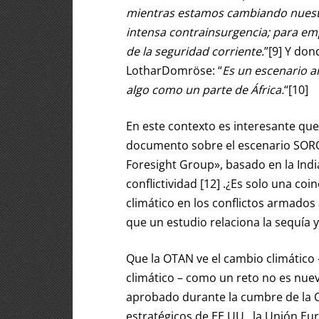
mientras estamos cambiando nuest
intensa contrainsurgencia; para em
de la seguridad corriente.
”[9] Y do
LotharDomröse: “
Es un escenario ar
algo como un parte de África.
“[10]
En este contexto es interesante que
documento sobre el escenario SOROT
Foresight Group», basado en la Indi
conflictividad [12] .¿Es solo una co
climático en los conflictos armados 
que un estudio relaciona la sequía y
Que la OTAN ve el cambio climático 
climático – como un reto no es nuev
aprobado durante la cumbre de la 
estratégicos de EE.UU., la Unión E