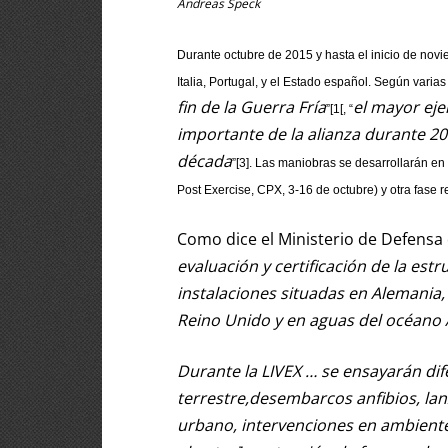
Andreas Speck
Durante octubre de 2015 y hasta el inicio de nov
Italia, Portugal, y el Estado español. Según varias 
fin de la Guerra Fría
el mayor eje
”[1[, “
importante de la alianza durante 2
década
”[3]. Las maniobras se desarrollarán 
Post Exercise, CPX, 3-16 de octubre) y otra fase 
Como dice el Ministerio de Defensa 
evaluación y certificación de la est
instalaciones situadas en Alemania, 
Reino Unido y en aguas del océano 
Durante la LIVEX … se ensayarán dif
terrestre,desembarcos anfibios, la
urbano, intervenciones en ambiente