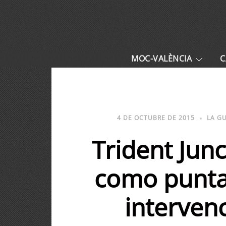
MOC-VALÈNCIA
C
4 DE OCTUBRE DE 2015
LA G
Trident Jun
como punta 
intervenc