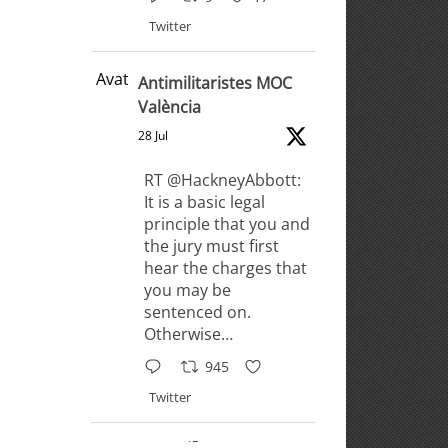
Twitter
Avatar
Antimilitaristes MOC
València
28 Jul
RT @HackneyAbbott:
It is a basic legal
principle that you and
the jury must first
hear the charges that
you may be
sentenced on.
Otherwise…
945
Twitter
Antimilitaristes MOC