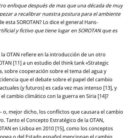
ro enfoque después de mas que una década de muy
pezar a recalibrar nuestra postura para el ambiente
nde esta SOROTAN? Lo dice el general Hans-
tificial y fictivo que tiene lugar en SOROTAN que es
 la OTAN refiere en la introducción de un otro
AN [11] a un estudio del think tank «Strategic
a, sobre cooperación sobre el tema del agua y
incidencia que el debate sobre el papel del cambio
actuales (y futuros) es cada vez mas intenso [13], y
 el cambio climático con la guerra en Siria [14]?
– o, mejor dicho, los conflictos que causara el cambio
o. Tanto el Concepto Estratégico de la OTAN,
OTAN en Lisboa en 2010 [15], como los conceptos
uropea o del Estado español mencionan el cambio