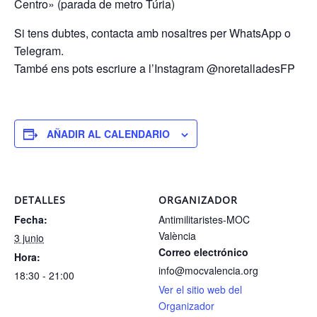
Centro» (parada de metro Túria)
Si tens dubtes, contacta amb nosaltres per WhatsApp o
Telegram.
També ens pots escriure a l’Instagram @noretalladesFP
AÑADIR AL CALENDARIO
DETALLES
ORGANIZADOR
Fecha:
Antimilitaristes-MOC
València
3 junio
Correo electrónico
Hora:
info@mocvalencia.org
18:30 - 21:00
Ver el sitio web del
Organizador