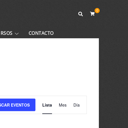
0
URSOS
CONTACTO
Navegación
SCAR EVENTOS
Lista
Mes
Día
de
vistas
de