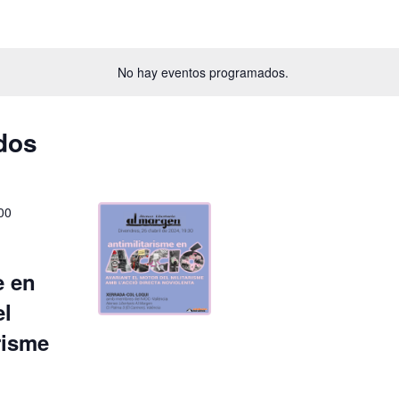
No hay eventos programados.
dos
00
e en
el
risme