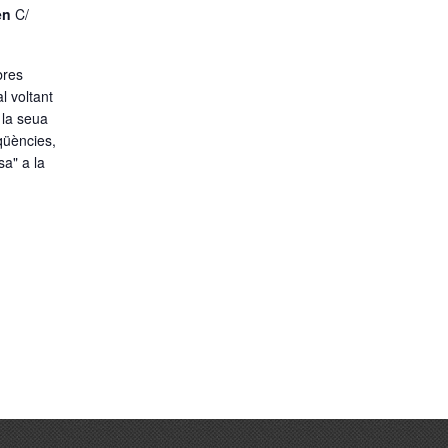
gen
C/
bres
l voltant
 la seua
qüències,
sa" a la