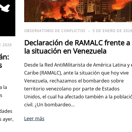
OBSERVATORIO DE CONFLICTOS
5 DE ENERO DE 202
Declaración de RAMALC frente a
E 2026
la situación en Venezuela
án:
s
Desde la Red AntiMilitarista de América Latina y 
Caribe (RAMALC), ante la situación que hoy vive
Venezuela, rechazamos el bombardeo sobre
a la
territorio venezolano por parte de Estados
as
Unidos, el cual ha afectado también a la poblaci
civil. ¿Un bombardeo…
idades
Leer más
 ayer,