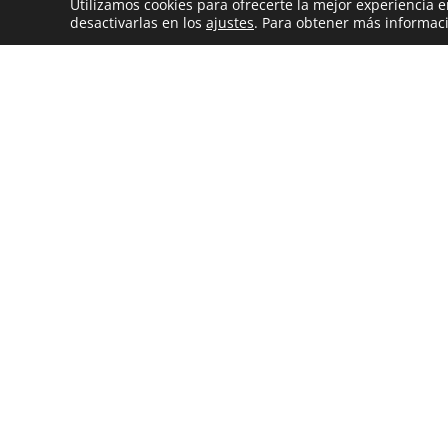
Utilizamos cookies para ofrecerte la mejor experiencia
desactivarlas en los
ajustes
. Para obtener más informaci