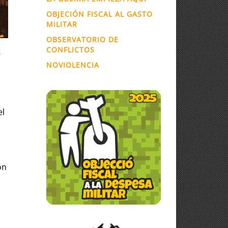
OBJECIÓN FISCAL AL GASTO
MILITAR
OBSERVATORIO DE
CONFLICTOS
6
NOVIOLENCIA
el
ón