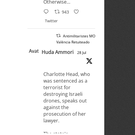
Otherwise…
943
Twitter
Antimilitaristes MOC
València Retuiteado
Avatar
Huda Ammori
28 Jul
Charlotte Head, who
was sentenced as a
terrorist for
destroying Israeli
drones, speaks out
against the
prosecution of her
lawyer.
The state's