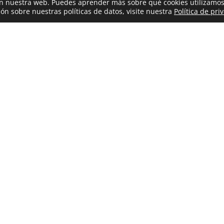
 en nuestra web. Puedes aprender más sobre qué cookies utilizamos
ón sobre nuestras políticas de datos, visite nuestra
Política de pri