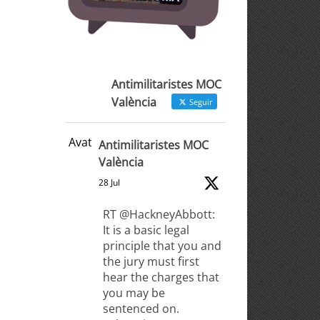
Antimilitaristes MOC
València
Seguir
Avatar
Antimilitaristes MOC
València
28 Jul
RT @HackneyAbbott:
It is a basic legal
principle that you and
the jury must first
hear the charges that
you may be
sentenced on.