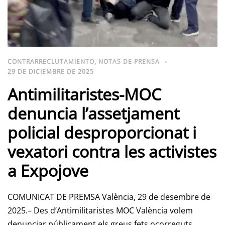
CONTRARRECLUTAMIENTO
,
NOTAS DE PRENSA
29 DE DICIEMBRE DE 2025
Antimilitaristes-MOC
denuncia l’assetjament
policial desproporcionat i
vexatori contra les activistes
a Expojove
COMUNICAT DE PREMSA València, 29 de desembre de
2025.– Des d’Antimilitaristes MOC València volem
denunciar públicament els greus fets ocorreguts