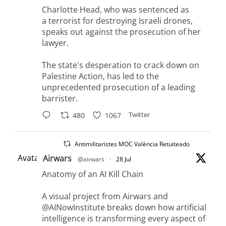
Charlotte Head, who was sentenced as
a terrorist for destroying Israeli drones,
speaks out against the prosecution of her
lawyer.
The state's desperation to crack down on
Palestine Action, has led to the
unprecedented prosecution of a leading
barrister.
Twitter
480
1067
Antimilitaristes MOC València Retuiteado
Avatar
Airwars
@airwars
·
28 Jul
Anatomy of an AI Kill Chain
A visual project from Airwars and
@AINowInstitute breaks down how artificial
intelligence is transforming every aspect of