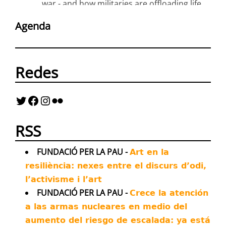
war - and how militaries are offloading life
and death decisions to flawed technologies
Agenda
Twitter
43
62
Redes
Antimilitaristes MOC València Retuiteado
Avatar
Kenneth Roth
@kenroth
·
20 Jul
Almost all asylum applications by
Russian deserters are being denied by
German authorities, sparking fears of being
RSS
sent back to die on the front lines.
Twitter
FUNDACIÓ PER LA PAU -
16
21
Art en la
resiliència: nexes entre el discurs d’odi,
l’activisme i l’art
Antimilitaristes MOC València Retuiteado
FUNDACIÓ PER LA PAU -
Crece la atención
Avatar
Ben van der Merwe
@_bvdm
·
16 Jul
a las armas nucleares en medio del
It's four and a half months since the
aumento del riesgo de escalada: ya está
Minab school bombing.