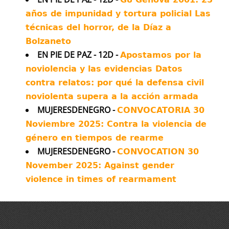
E quella italiana?
Può firmare qui la legge popolare per la
años de impunidad y tortura policial Las
#Difesacivile non armata e nonviolenta:
técnicas del horror, de la Díaz a
https://firmereferendum.giustizia.it/.../dettagli..
Bolzaneto
Twitter
19
21
EN PIE DE PAZ - 12D -
Apostamos por la
noviolencia y las evidencias Datos
Más...
contra relatos: por qué la defensa civil
noviolenta supera a la acción armada
MUJERESDENEGRO -
CONVOCATORIA 30
Noviembre 2025: Contra la violencia de
género en tiempos de rearme
MUJERESDENEGRO -
CONVOCATION 30
November 2025: Against gender
violence in times of rearmament