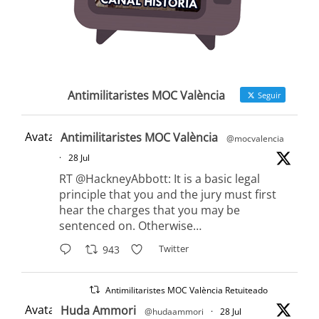
Antimilitaristes MOC València
Seguir
Avatar
Antimilitaristes MOC València
@mocvalencia
·
28 Jul
RT @HackneyAbbott: It is a basic legal
principle that you and the jury must first
hear the charges that you may be
sentenced on. Otherwise…
Twitter
943
Antimilitaristes MOC València Retuiteado
Avatar
Huda Ammori
@hudaammori
·
28 Jul