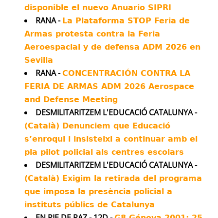
disponible el nuevo Anuario SIPRI
We've been investigating.
RANA -
La Plataforma STOP Feria de
Armas protesta contra la Feria
Experts told us all the evidence points to
Aeroespacial y de defensa ADM 2026 en
US responsibility, and a Pentagon source
told us their investigation blames "human
Sevilla
error".
RANA -
CONCENTRACIÓN CONTRA LA
FERIA DE ARMAS ADM 2026 Aerospace
Our findings show the scale of the
and Defense Meeting
intelligence failure.
DESMILITARITZEM L'EDUCACIÓ CATALUNYA -
Twitter
429
1402
(Català) Denunciem que Educació
s’enroqui i insisteixi a continuar amb el
Antimilitaristes MOC València Retuiteado
pla pilot policial als centres escolars
Avatar
Pasquale Pugliese
@pasqpugliese
·
16 Jul
DESMILITARITZEM L'EDUCACIÓ CATALUNYA -
Mentre #Marcon dice ai giovani europei
(Català) Exigim la retirada del programa
di essere "pronti a versare il sangue", la
que imposa la presència policial a
meglio gioventù tedesca rifiuta la divisa e fa
instituts públics de Catalunya
#obiezionedicoscienza.
EN PIE DE PAZ - 12D -
G8 Génova 2001: 25