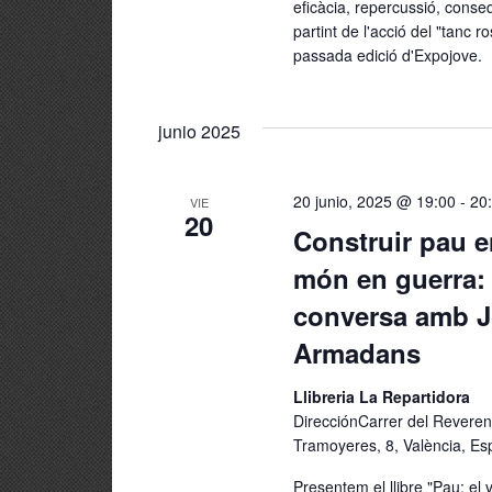
eficàcia, repercussió, conse
partint de l'acció del "tanc ro
passada edició d'Expojove.
junio 2025
20 junio, 2025 @ 19:00
-
20
VIE
20
Construir pau 
món en guerra:
conversa amb J
Armadans
Llibreria La Repartidora
DirecciónCarrer del Reveren
Tramoyeres, 8, València, E
Presentem el llibre "Pau: el v