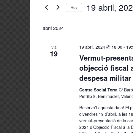
búsqueda
clave.
19 abril, 20
Hoy
Busca
y
Selecciona
Eventos
la
abril 2024
vistas
para
fecha.
la
de
palabra
19 abril, 2024 @ 18:00
-
19:
VIE
19
clave.
Eventos
Vermut-present
objecció fiscal a
despesa militar
Centre Social Terra
C/ Baró
Petrillo 9, Benimaclet, Valèn
Reserva’t aquesta data! El 
divendres 19 d’abril, a les 18
vermut-presentació de la c
2024 d’Objecció Fiscal a la