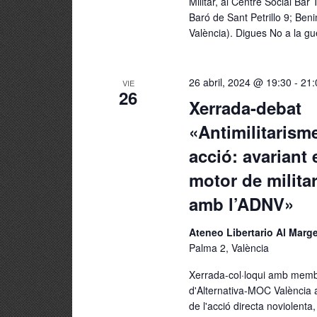
Militar, al Centre Social Bar 
Baró de Sant Petrillo 9; Beni
València). Digues No a la gue
26 abril, 2024 @ 19:30
-
21:
VIE
26
Xerrada-debat
«Antimilitarism
acció: avariant 
motor de milita
amb l’ADNV»
Ateneo Libertario Al Mar
Palma 2, València
Xerrada-col·loqui amb mem
d'Alternativa-MOC València a
de l'acció directa noviolenta,