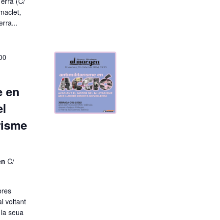
Terra (C/
maclet,
rra...
00
e en
el
risme
gen
C/
bres
l voltant
 la seua