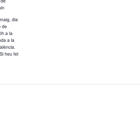
 de
ain
maig, dia
ó de
0h a la
nda a la
alència.
Si heu fet