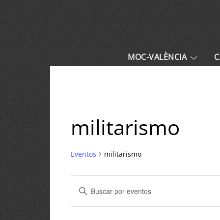
MOC-VALÈNCIA
C
militarismo
Eventos
militarismo
Navegación
Introduce
de
la
palabra