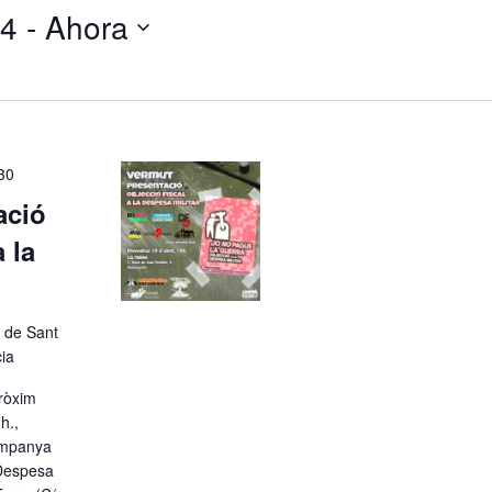
24
 - 
Ahora
30
ació
 la
 de Sant
cia
pròxim
h.,
ampanya
 Despesa