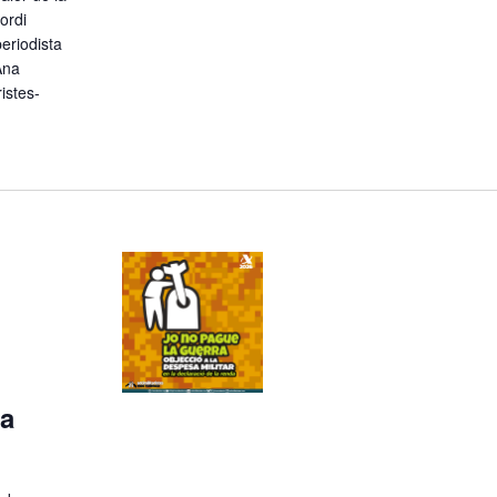
ordi
eriodista
Ana
istes-
 a