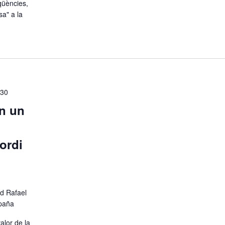
qüències,
sa" a la
:30
en un
ordi
d Rafael
spaña
alor de la