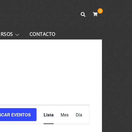
0
URSOS
CONTACTO
Navegación
SCAR EVENTOS
Lista
Mes
Día
de
vistas